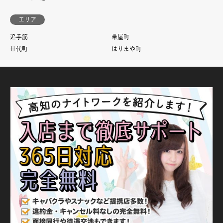
エリア
追手筋
帯屋町
廿代町
はりまや町