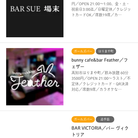
円／OPEN 21:00〜1:00、金・土・
祝前日3:00迄／日曜定休／クレジッ
トカードOK／席数19席／カ…
ガールズバー
はりまや町
bunny cafe&bar Feather／フ
ェザー
高知市はりまや町／飲み放題 60分
3500円／OPEN 21:00〜ラスト／不
定休／クレジットカード・QR決済
対応／席数9席／カラオケな…
ガールズバー
追手筋
BAR VICTORIA／バー ヴィク
トリア