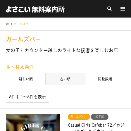
検索
ガールズバー
ガールズバー
女の子とカウンター越しのライトな接客を楽しむお店
並べ替え条件
新しい順
古い順
閲覧数順
6件中 1〜6件を表示
ガールズバー
追手筋
Casual Girls Cafebar 72／カジ