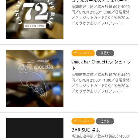
ュアルガールズカフェバー…
高知市追手筋／飲み放題 60分4000
円／OPEN 21:00〜3:00／日曜定休
／クレジットカードOK／席数20席
／カラオケあり／フロアレデ…
ガールズバー
帯屋町
snack bar Chouette／シュエッ
ト
高知市帯屋町／飲み放題 70分4400
円／OPEN 21:00〜1:00／日曜定休
／クレジットカードOK／席数20席
／カラオケあり／フロアレデ…
ガールズバー
追手筋
BAR SUE 場末
高知市追手筋／飲み放題60分4000