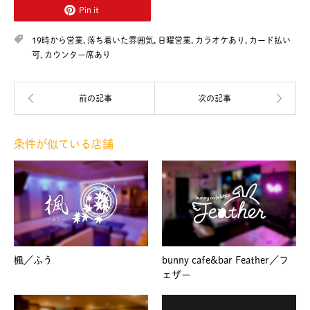
Pin it
19時から営業
,
落ち着いた雰囲気
,
日曜営業
,
カラオケあり
,
カード払い
可
,
カウンター席あり
条件が似ている店舗
楓／ふう
bunny cafe&bar Feather／フ
ェザー