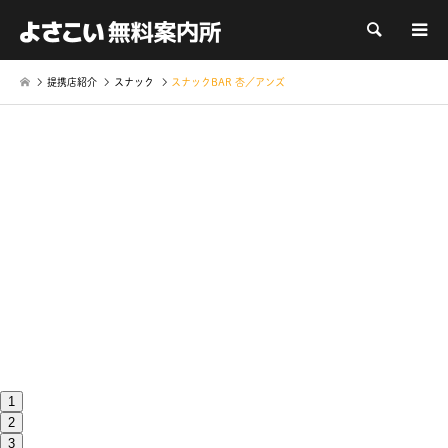
検索
提携店紹介
スナック
スナックBAR 杏／アンズ
1
2
3