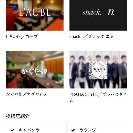
L’AUBE／ローブ
snack n／スナック エヌ
かぐや姫／カグヤヒメ
PRAHA STYLE／プラハスタイ
ル
提携店紹介
キャバクラ
ラウンジ