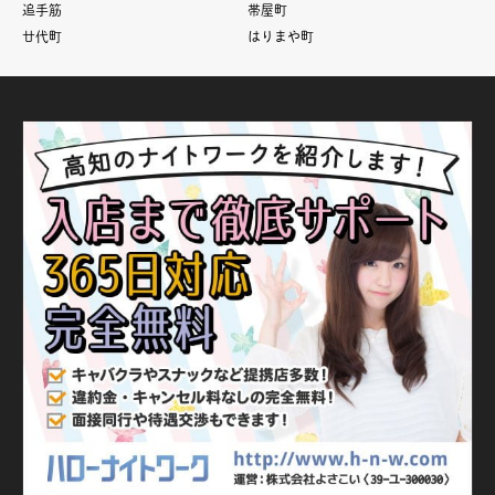
追手筋
帯屋町
廿代町
はりまや町