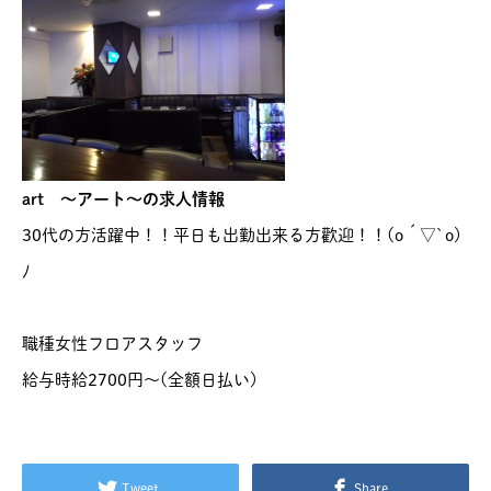
art ～アート～の求人情報
30代の方活躍中！！平日も出勤出来る方歡迎！！(o´▽`o)
ﾉ
職種
女性フロアスタッフ
給与
時給2700円〜(全額日払い)
Tweet
Share