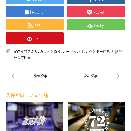
Hatena
Pocket
RSS
feedly
Pin it
案内所特典あり
,
カラオケあり
,
カード払い可
,
カウンター席あり
,
賑や
かな雰囲気
条件が似ている店舗