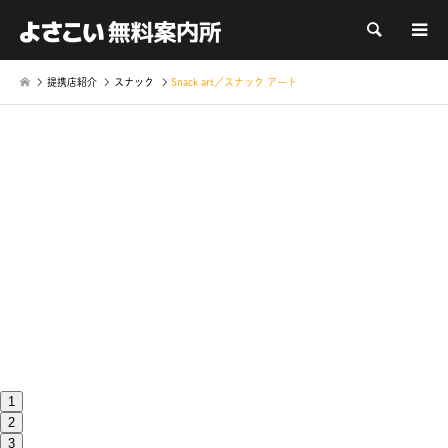
検索
提携店紹介
スナック
Snack art／スナック アート
1
2
3