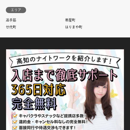
エリア
追手筋
帯屋町
廿代町
はりまや町