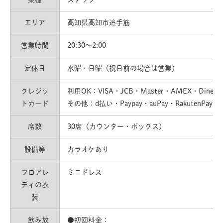
エリア
高知県高知市追手筋
営業時間
20:30〜2:00
定休日
水曜・日曜（祝日前の場合は営業）
クレジッ
利用OK：VISA・JCB・Master・AMEX・Diners
トカード
その他：d払い・Paypay・auPay・RakutenPay
席数
30席（カウンター・ボックス）
設備等
カラオケあり
フロアレ
ミニドレス
ディの衣
装
飲み放
●初回料金：