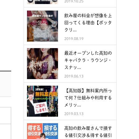
2019.10.25
飲み屋の料金が想像を上
回ってくる理由【ボッタ
クリ...
2019.08.19
最近オープンした高知の
キャバクラ・ラウンジ・
スナッ...
2019.06.13
【高知版】無料案内所っ
て何？仕組みや利用する
メリッ...
2019.03.13
高知の飲み屋さんで損す
る値引交渉＆得する値引